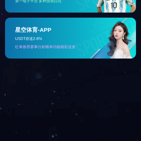
CopyRight ©2023开云体云app登录入口All Rights Reserved
王经理:19353961387
地址：临沂经济技术开发区高效集约示范园区官庄路3号
工商营业执
照信
息公示
备案号：
鲁ICP备13017275号-5