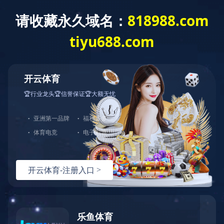
PRODUCT
我们一直致力于提供最好的质量和服务
首页
固定式气体探测器
固定式气体报警器
GT-6888B2